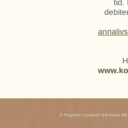
tid.
debiter
annaliv
H
www.kog
© Kognitiv Livskraft Gårdsjön AB