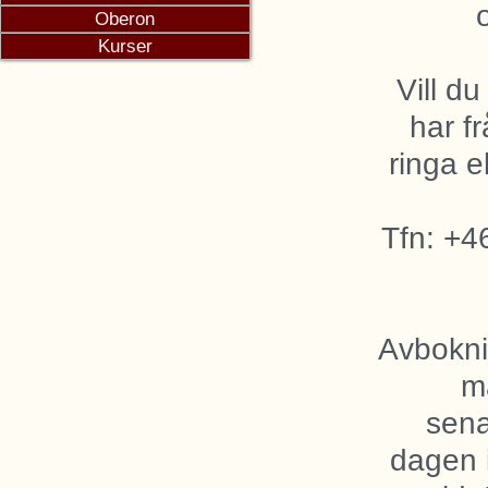
Vill du
har f
ringa e
Tfn: +4
Avbokni
m
sena
dagen 